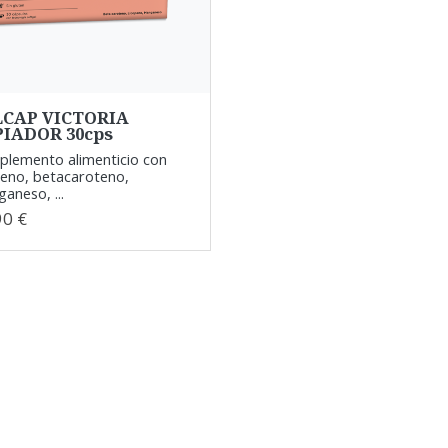
LCAP VICTORIA
PIADOR 30cps
lemento alimenticio con
peno, betacaroteno,
aneso, ...
90 €