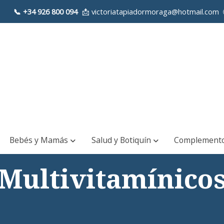
📞
+34 926 800 094
📩 victoriatapiadormoraga@hotmail.com 
Bebés y Mamás
Salud y Botiquín
Complement
Multivitamínico