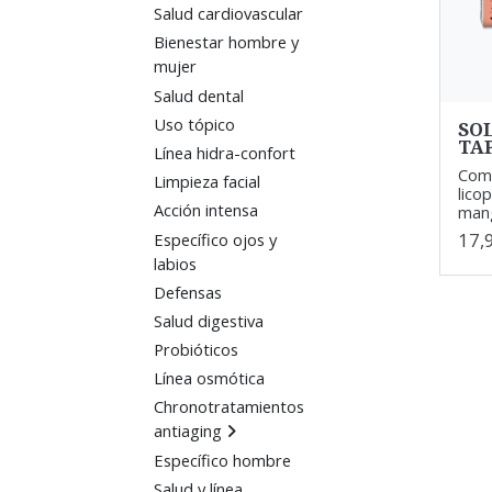
Salud cardiovascular
Bienestar hombre y
mujer
Salud dental
Uso tópico
SO
TA
Línea hidra-confort
Comp
Limpieza facial
lico
Acción intensa
mang
17,
Específico ojos y
labios
Defensas
Salud digestiva
Probióticos
Línea osmótica
Chronotratamientos
antiaging
Específico hombre
Salud y línea