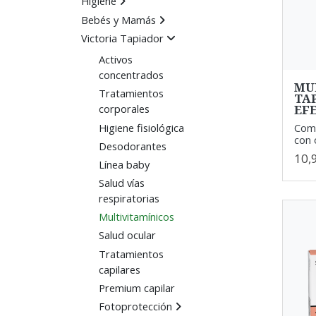
Higiene
Bebés y Mamás
Victoria Tapiador
Activos
concentrados
MU
Tratamientos
TA
EF
corporales
Higiene fisiológica
Comp
con 
Desodorantes
10,
Línea baby
Salud vías
respiratorias
Multivitamínicos
Salud ocular
Tratamientos
capilares
Premium capilar
Fotoprotección