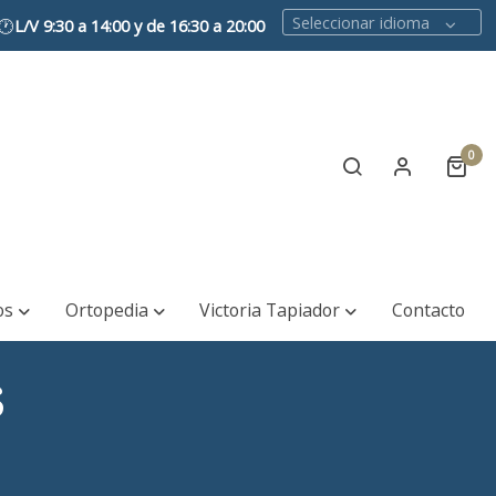
Seleccionar idioma
🕐
L/V 9:30 a 14:00 y de 16:30 a 20:00
0
os
Ortopedia
Victoria Tapiador
Contacto
s