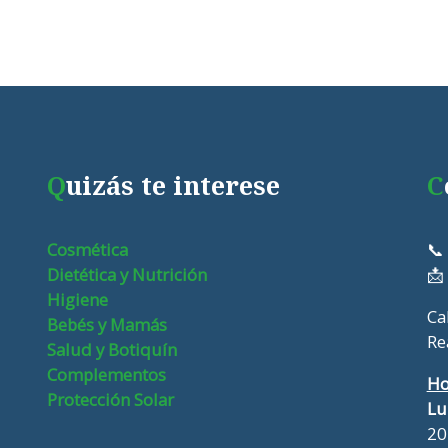
Q
uizás te interese
C
Cosmética
📞
Dietética y Nutrición
📩
Higiene
Ca
Bebés y Mamás
Re
Salud y Botiquín
Complementos
Ho
Protección Solar
Lu
20