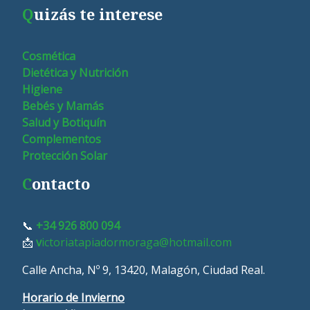
Q
uizás te interese
Cosmética
Dietética y Nutrición
Higiene
Bebés y Mamás
Salud y Botiquín
Complementos
Protección Solar
C
ontacto
📞
+34 926 800 094
📩
v
ictoriatapiadormoraga@hotmail.com
Calle Ancha, Nº 9, 13420, Malagón, Ciudad Real.
Horario de Invierno