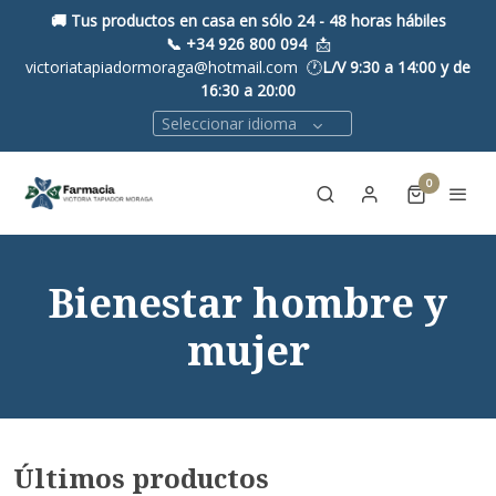
🚚 Tus productos en casa en sólo 24 - 48 horas hábiles
📞
+34 926 800 094
📩
victoriatapiadormoraga@hotmail.com 🕐
L/V 9:30 a 14:00 y de
16:30 a 20:00
Seleccionar idioma
0
Bienestar hombre y
mujer
Últimos productos