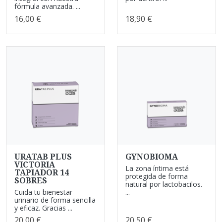
fórmula avanzada. ...
16,00 €
18,90 €
URATAB PLUS
GYNOBIOMA
VICTORIA
La zona íntima está
TAPIADOR 14
protegida de forma
SOBRES
natural por lactobacilos.
Cuida tu bienestar
...
urinario de forma sencilla
y eficaz. Gracias ...
20,00 €
20,50 €