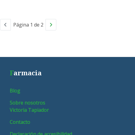
Página 1 de 2
F
armacia
Blog
Sobre nosotros
Victoria Tapiador
Contacto
Declaración de accesibilidad