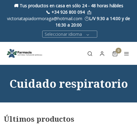
🚚 Tus productos en casa en sólo 24 - 48 horas hábiles
📞
+34 926 800 094
📩
victoriatapiadormoraga@hotmail.com 🕐
L/V 9:30 a 14:00 y de
16:30 a 20:00
Seleccionar idioma
0
Cuidado respiratorio
Últimos productos