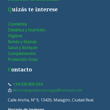
Q
uizás te interese
Cosmética
Dietética y Nutrición
Higiene
Bebés y Mamás
Salud y Botiquín
Complementos
Protección Solar
C
ontacto
📞
+34 926 800 094
📩
v
ictoriatapiadormoraga@hotmail.com
Calle Ancha, Nº 9, 13420, Malagón, Ciudad Real.
Horario de Invierno