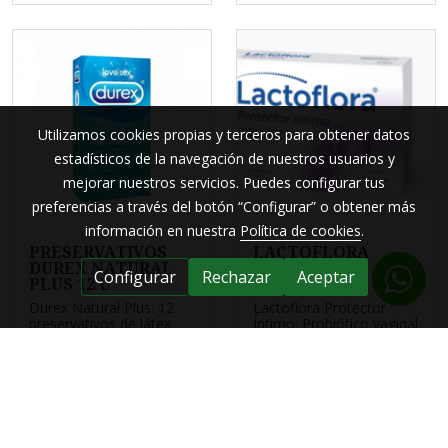
Utilizamos cookies propias y terceros para obtener datos
estadísticos de la navegación de nuestros usuarios y
mejorar nuestros servicios. Puedes configurar tus
preferencias a través del botón “Configurar” o obtener más
información en nuestra
Política de cookies
.
PRESERVATIVOS
LACTOFLORA
DUREX NATURAL
PROTECTOR
Configurar
Rechazar
Aceptar
PLUS 12 U
INTIMO
Durex Natural Plus: 12
Lactoflora Protector
preservativos de látex
Íntimo: Probiótico vaginal
natural, cómodos ...
con vitamina A ...
9,50 €
17,95 €