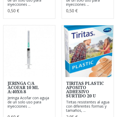
de un solo uso para
de un solo uso para
inyecciones ...
inyecciones ...
0,50 €
0,50 €
JERINGA C/A
TIRITAS PLASTIC
ACOFAR 10 ML
APOSITO
A:40X0.8
ADHESIVO
SURTIDO 20 U
Jeringa Acofar con aguja
de un solo uso para
Tiritas resistentes al agua
inyecciones ...
con diferentes formas y
tamaños, ...
0,60 €
2,95 €