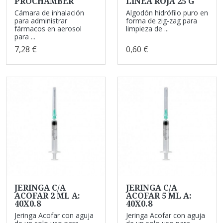
PROCHAMBER
LINEA ROJA 25 G
Cámara de inhalación
Algodón hidrófilo puro en
para administrar
forma de zig-zag para
fármacos en aerosol
limpieza de ...
para ...
7,28 €
0,60 €
JERINGA C/A
JERINGA C/A
ACOFAR 2 ML A:
ACOFAR 5 ML A:
40X0.8
40X0.8
Jeringa Acofar con aguja
Jeringa Acofar con aguja