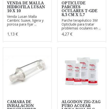
VENDA DE MALLA
OPTICLUDE
HIDROFILA LUSAN
PARCHES
10 X 10
OCULARES T-GDE
8,3 CM X 5,7
Venda Lusan Malla
Cambric Suave, ligera y
Parche terapéutico 3M
porosa para fijar ...
Opticlude para tratar
problemas oculares en ...
1,13 €
4,27 €
CAMARA DE
ALGODON ZIG-ZAG
INHALACION
PURO ACOFAR