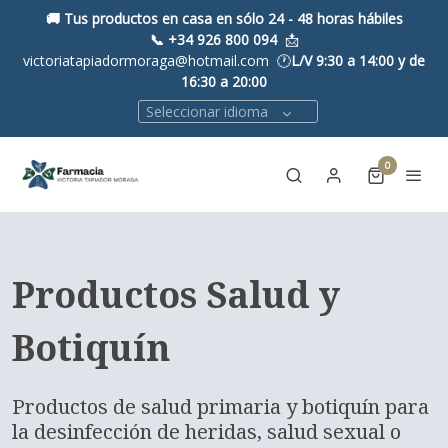
🚚 Tus productos en casa en sólo 24 - 48 horas hábiles
📞
+34 926 800 094
📩
victoriatapiadormoraga@hotmail.com 🕐
L/V 9:30 a 14:00 y de
16:30 a 20:00
Seleccionar idioma
0
Productos Salud y
Botiquín
Productos de salud primaria y botiquín para
la desinfección de heridas, salud sexual o