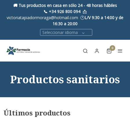
🚚 Tus productos en casa en sólo 24 - 48 horas hábiles
📞
+34 926 800 094
📩
victoriatapiadormoraga@hotmail.com 🕐
L/V 9:30 a 14:00 y de
16:30 a 20:00
Seleccionar idioma
0
Productos sanitarios
Últimos productos