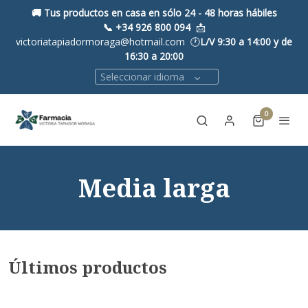
🚚 Tus productos en casa en sólo 24 - 48 horas hábiles
📞
+34 926 800 094
📩
victoriatapiadormoraga@hotmail.com 🕐
L/V 9:30 a 14:00 y de
16:30 a 20:00
Seleccionar idioma
0
Media larga
Últimos productos