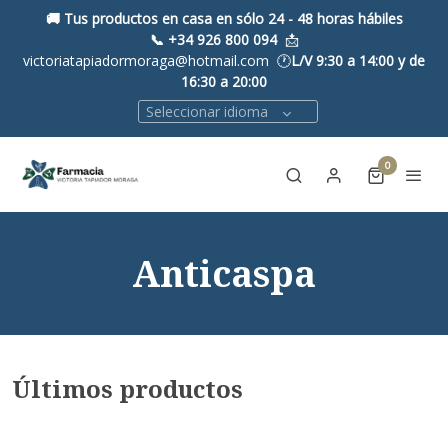
🚚 Tus productos en casa en sólo 24 - 48 horas hábiles
📞
+34 926 800 094
📩
victoriatapiadormoraga@hotmail.com 🕐
L/V 9:30 a 14:00 y de
16:30 a 20:00
Seleccionar idioma
0
Anticaspa
Últimos productos