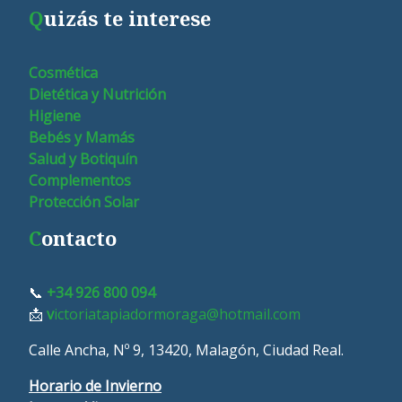
Q
uizás te interese
Cosmética
Dietética y Nutrición
Higiene
Bebés y Mamás
Salud y Botiquín
Complementos
Protección Solar
C
ontacto
📞
+34 926 800 094
📩
v
ictoriatapiadormoraga@hotmail.com
Calle Ancha, Nº 9, 13420, Malagón, Ciudad Real.
Horario de Invierno