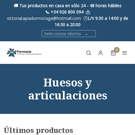
🚚 Tus productos en casa en sólo 24 - 48 horas hábiles
📞
+34 926 800 094
📩
victoriatapiadormoraga@hotmail.com 🕐
L/V 9:30 a 14:00 y de
16:30 a 20:00
Seleccionar idioma
0
Huesos y
articulaciones
Últimos productos