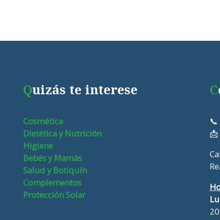
Q
uizás te interese
C
Cosmética
📞
Dietética y Nutrición
📩
Higiene
Ca
Bebés y Mamás
Re
Salud y Botiquín
Complementos
Ho
Protección Solar
Lu
20