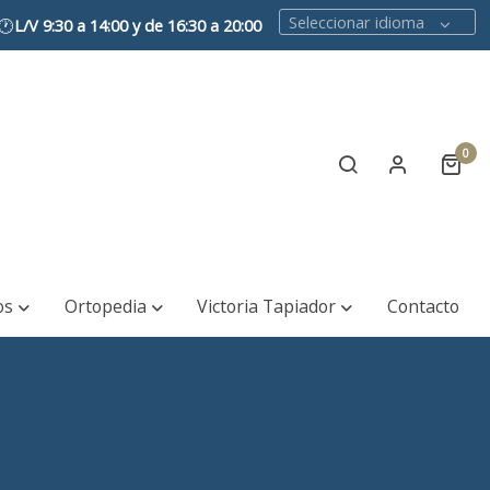
Seleccionar idioma
🕐
L/V 9:30 a 14:00 y de 16:30 a 20:00
0
os
Ortopedia
Victoria Tapiador
Contacto