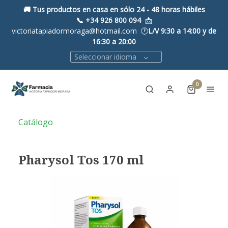
🚚 Tus productos en casa en sólo 24 - 48 horas hábiles
📞
+34 926 800 094
📩
victoriatapiadormoraga@hotmail.com 🕐
L/V 9:30 a 14:00 y de
16:30 a 20:00
Seleccionar idioma
0
Catálogo
Pharysol Tos 170 ml