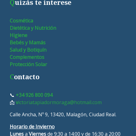
Q
uizás te interese
Cosmética
Dietética y Nutrición
Higiene
Bebés y Mamás
Salud y Botiquín
Complementos
Protección Solar
C
ontacto
📞
+34 926 800 094
📩
v
ictoriatapiadormoraga@hotmail.com
Calle Ancha, Nº 9, 13420, Malagón, Ciudad Real.
Horario de Invierno
Lunes
a
Viernes
de 9:30 a 14:00 y de 16:30 a 20:00