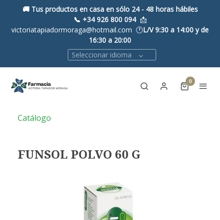
🚚 Tus productos en casa en sólo 24 - 48 horas hábiles
📞
+34 926 800 094
📩
victoriatapiadormoraga@hotmail.com 🕐
L/V 9:30 a 14:00 y de
16:30 a 20:00
Seleccionar idioma
0
Catálogo
FUNSOL POLVO 60 G