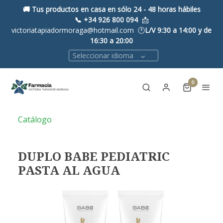
🚚 Tus productos en casa en sólo 24 - 48 horas hábiles
📞
+34 926 800 094
📩
victoriatapiadormoraga@hotmail.com 🕐
L/V 9:30 a 14:00 y de
16:30 a 20:00
Seleccionar idioma
0
Catálogo
DUPLO BABE PEDIATRIC
PASTA AL AGUA