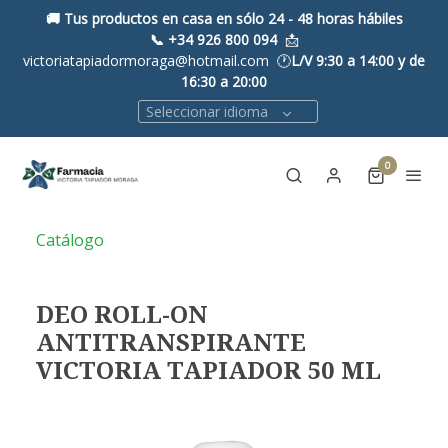
🚚 Tus productos en casa en sólo 24 - 48 horas hábiles
📞
+34 926 800 094
📩
victoriatapiadormoraga@hotmail.com 🕐
L/V 9:30 a 14:00 y de
16:30 a 20:00
Seleccionar idioma
0
Catálogo
DEO ROLL-ON
ANTITRANSPIRANTE
VICTORIA TAPIADOR 50 ML