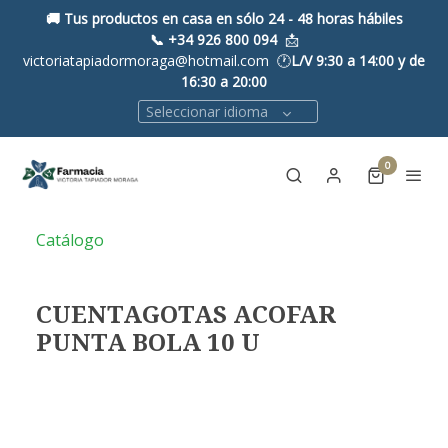
🚚 Tus productos en casa en sólo 24 - 48 horas hábiles
📞
+34 926 800 094
📩
victoriatapiadormoraga@hotmail.com 🕐
L/V 9:30 a 14:00 y de
16:30 a 20:00
Seleccionar idioma
0
Catálogo
CUENTAGOTAS ACOFAR
PUNTA BOLA 10 U