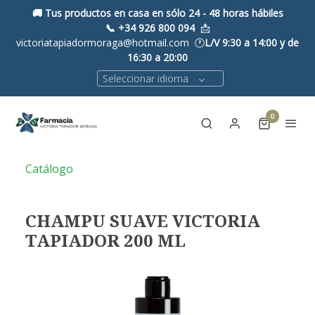
🚚 Tus productos en casa en sólo 24 - 48 horas hábiles
📞
+34 926 800 094
📩
victoriatapiadormoraga@hotmail.com 🕐
L/V 9:30 a 14:00 y de
16:30 a 20:00
Seleccionar idioma
0
Catálogo
CHAMPU SUAVE VICTORIA
TAPIADOR 200 ML