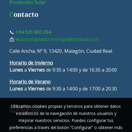
Protección Solar
C
ontacto
📞
+34 926 800 094
📩
v
ictoriatapiadormoraga@hotmail.com
Calle Ancha, Nº 9, 13420, Malagón, Ciudad Real.
Horario de Invierno
Lunes
a
Viernes
de 9:30 a 14:00 y de 16:30 a 20:00
Horario de Verano
L
unes
a
Viernes
de 9:30 a 14:00 y de 17:00 a 20:30
Utilizamos cookies propias y terceros para obtener datos
estadísticos de la navegación de nuestros usuarios y
Aviso legal
mejorar nuestros servicios. Puedes configurar tus
Política de cookies
preferencias a través del botón “Configurar” o obtener más
Gestión de cookies