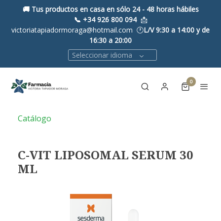
🚚 Tus productos en casa en sólo 24 - 48 horas hábiles
📞
+34 926 800 094
📩
victoriatapiadormoraga@hotmail.com 🕐
L/V 9:30 a 14:00 y de
16:30 a 20:00
Seleccionar idioma
0
Catálogo
C-VIT LIPOSOMAL SERUM 30
ML