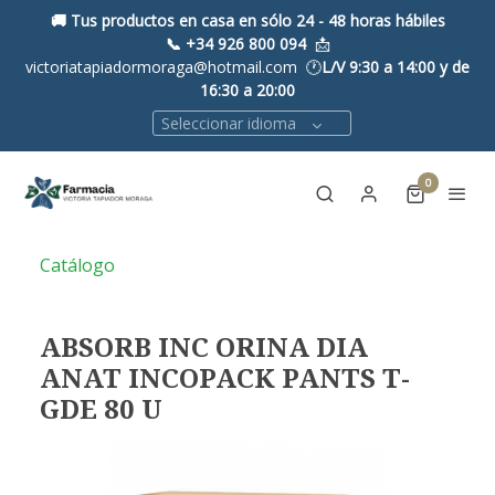
🚚 Tus productos en casa en sólo 24 - 48 horas hábiles
📞
+34 926 800 094
📩
victoriatapiadormoraga@hotmail.com 🕐
L/V 9:30 a 14:00 y de
16:30 a 20:00
Seleccionar idioma
0
Catálogo
ABSORB INC ORINA DIA
ANAT INCOPACK PANTS T-
GDE 80 U